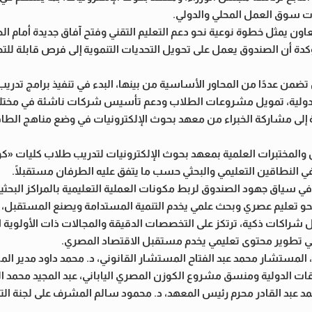
جات سوق العمل المحلي والدولي.
عاون يمثل خطوة نوعية نحو دعم التعليم التقني وفتح آفاق جديدة أمام ا
 مؤكدة أن الصندوق يعمل على تحويل التحديات التنموية إلى فرص قابلة للت
ضمن عددًا من المحاور الأساسية من بينها، البدء في تنفيذ برامج تدري
يير الدولية، تمويل مشروعات الطلاب ودعم تأسيس شركات ناشئة في مخت
افة إلى مشاركة الخبراء من معهد بحوث الإلكترونيات في وضع مناهج الطا
المختبرات العلمية بمعهد بحوث الإلكترونيات لتدريب طلاب كليات «كوز
ي النطاقين التعليمي والبحثي حسب ما يتفق عليه الطرفان مستقبلًا.
في سياق جهود الصندوق لربط مكونات العملية التعليمية بالمراكز البحثية
و تعليم عصري وبحث علمي يخدم التنمية المستدامة ويصنع المستقبل، 
 شراكات ذكية، ترتكز على التخصصات الدقيقة والمجالات ذات الأولوية ا
تطوير محتوى تعليمي يخدم مستقبل الاقتصاد المصري.
لمستشار محمد عبد الفتاح المستشار القانوني، د. محمد داود مدير الم
 الدولية ومنسق مشروع الكوزن المصري الياباني، عبد المجيد محمد الم
 عبد القادر محرم رئيس المعهد، د. محمود سالم المشرف على لجنة التد