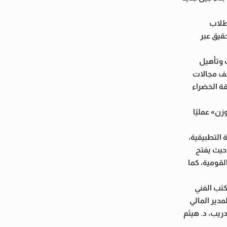
لطلاب
حقيق عبر
ب وتأهيل
لف مجالات
قة الخضراء
ن» عمليًا
 التطبيقية،
حيث يفتح
لقومية، كما
كتب الفني
دير المالي
ريب، د. هيثم