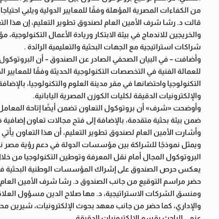
من الكفاءات المصرية المؤهلة وفقًا للمعايير الدولية ويلبي احتيا
قالت د. رشا شرف الأمين العام لصندوق تطوير التعليم، إن هذا الت
والخريجين للاندماج في بيئة الابتكار وريادة الأعمال التكنولوجية،
شراكات استراتيجية مع الجهات البحثية والتعليمية الرائدة .
وأضافت – في البيان الصحفي الصادر عن الصندوق – أن البروتوكول ت
للعمالة الفنية في التخصصات التكنولوجية الحديثة وفقًا للمعا
التكنولوجيا واحتضانها في مقر مدينة العلوم والتكنولوجيا، بالإض
والإلكترونيات الدقيقة لكليات الكوزن المصرية اليابانية.
وأوضحت «شرف» أن بروتوكول التعاون تضمن أيضًا إتاحة المعامل و
ضمن بيئة بحثية متقدمة، بالإضافة إلى فتح مجالات تعاون إضافية ف
وأشارت الأمين العام لصندوق تطوير التعليم، أن هذا التعاون يأتي 
ويمثل نموذجًا للشراكة بين مؤسسات الدولة في دعم رؤية مصر نح
البروتوكول المجال أمام نقل المعرفة وتوطين التكنولوجيا من خلال
يعكس حرص الصندوق على إشراك المؤسسات الوطنية البحثية في 
حضر مراسم التوقيع من جانب الصندوق د. رشا شرف الأمين العام، ا
ومنسق الشركات الاستراتيجية، د. مها صلاح الدين مسؤول العلاقات
والإداري، كما حضر من جانب معهد بحوث الإلكترونيات، شيرين محمد
عزمي الباحث بقسم الإلكترونيات الدقيقة.