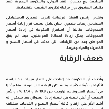
المراجعة مع صندوق النقد الدولي، والحكومه المصرية تنفذ
طلبات الصندوق دون مراعاة لظروف الشعب الاقتصادية.
وتقدم رئيس الهيئة البرلمانية للحزب المصري الديمقراطي
المهندس إيهاب منصور، ببيان عاجل بسبب قرار زيادة أسعار
المحروقات، متابعًا أن استمرار الحكومة فى زيادة أسعار
المحروقات يمثل زيادة لمعاناة المواطنين، حيث لم يفق
المواطن بعد من الزيادات التي حدثت في أسعار السلع و
الكهرباء والمياه وغيرها.
ضعف الرقابة
وأضاف أن الحكومة قد إعتادت على اصدار قرارات بلا دراسة
لآثارها والأمثلة كثيرة، متابعًا “ان الزيادة التى فوجئنا بها مؤخرًا
في أسعار المحروقات، تراوحت بين 10.9 % و 17.4 % ، والأمر
العجيب أن أعلى نسبة هى نسبة زيادة السولار، مما سيكون له
أشد الأثر على ارتفاع كافة أسعار السلع و الخدمات بمختلف