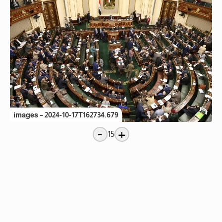
images – 2024-10-17T162734.679
-
+
15