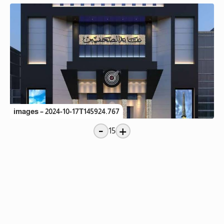
images – 2024-10-17T145924.767
-
+
15