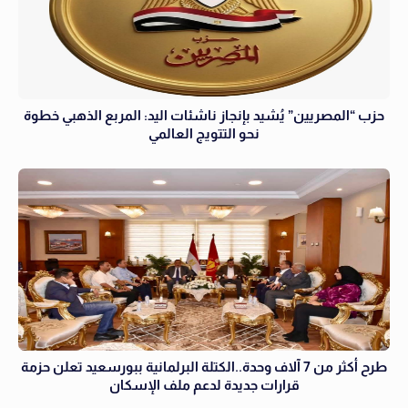
حزب “المصريين” يُشيد بإنجاز ناشئات اليد: المربع الذهبي خطوة
نحو التتويج العالمي
طرح أكثر من 7 آلاف وحدة..الكتلة البرلمانية ببورسعيد تعلن حزمة
قرارات جديدة لدعم ملف الإسكان